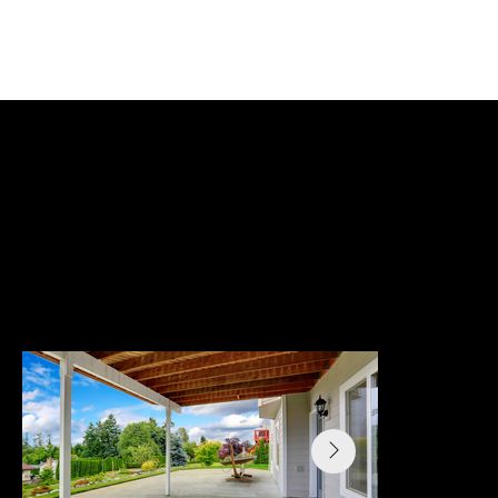
Obtenez un devis
Terrasse
Les terrasses, ces espaces en plein air qui invitent à la
détente et à la convivialité, sont des lieux empreints de
charme et de caractère. Que ce soit au cœur d'une ville
animée, surplombant une plage paisible ou nichée au
sein d'une campagne verdoyante, une terrasse offre une
expérience unique, un équilibre parfait entre intimité et
ouverture sur le monde qui l'entoure.